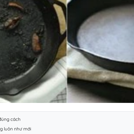
đúng cách
g luôn như mới