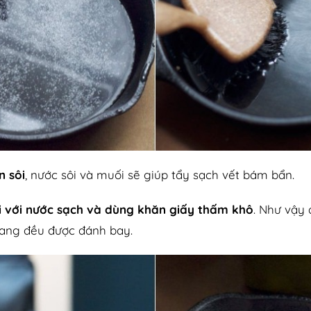
n sôi
, nước sôi và muối sẽ giúp tẩy sạch vết bám bẩn.
ại với nước sạch và dùng khăn giấy thấm khô
. Như vậy
ang đều được đánh bay.