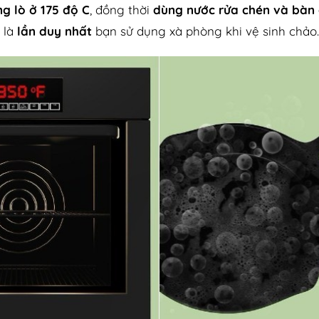
g lò ở 175 độ C
, đồng thời
dùng nước rửa chén và bàn
y là
lần duy nhất
bạn sử dụng xà phòng khi vệ sinh chảo.