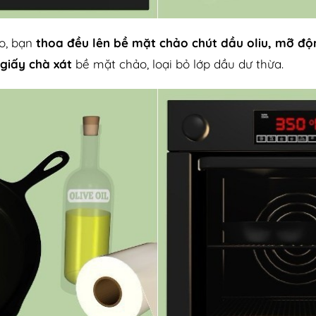
o, bạn
thoa đều lên bề mặt chảo chút dầu oliu, mỡ đ
giấy chà xát
bề mặt chảo, loại bỏ lớp dầu dư thừa.