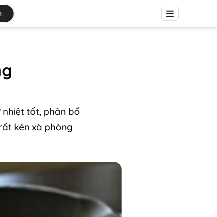
h
ng
 nhiệt tốt, phân bổ
 rất kén xà phòng