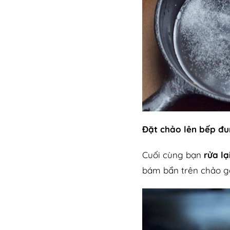
Đặt chảo lên bếp đu
Cuối cùng bạn
rửa l
bám bẩn trên chảo g