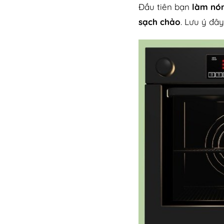
Đầu tiên bạn
làm nón
sạch chảo
. Lưu ý đâ